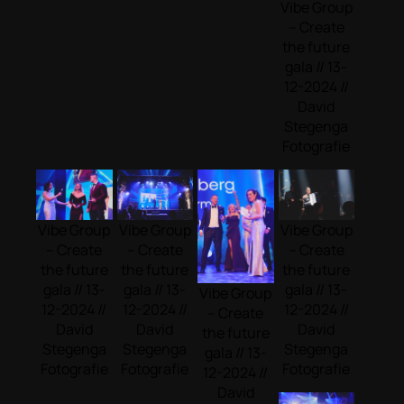
Vibe Group
– Create
the future
gala // 13-
12-2024 //
David
Stegenga
Fotografie
Vibe Group
Vibe Group
Vibe Group
– Create
– Create
– Create
the future
the future
the future
gala // 13-
gala // 13-
gala // 13-
Vibe Group
12-2024 //
12-2024 //
12-2024 //
– Create
David
David
David
the future
Stegenga
Stegenga
Stegenga
gala // 13-
Fotografie
Fotografie
Fotografie
12-2024 //
David