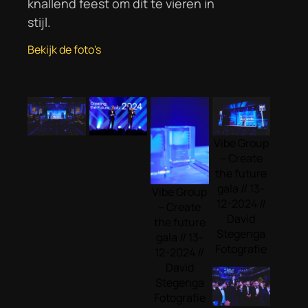
knallend feest om dit te vieren in
stijl.
Bekijk de foto's
Vibe Group
– Create
the future
gala // 13-
Vibe Group
12-2024 //
– Create
David
the future
Stegenga
gala // 13-
Fotografie
12-2024 //
David
Stegenga
Fotografie