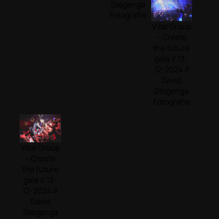
Stegenga
Fotografie
Vibe Group
– Create
the future
gala // 13-
12-2024 //
David
Stegenga
Fotografie
Vibe Group
– Create
the future
gala // 13-
12-2024 //
David
Stegenga