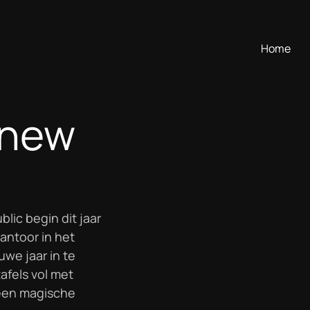
Home
 new
lic begin dit jaar
antoor in het
e jaar in te
afels vol met
 een magische