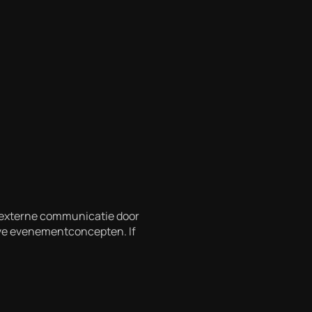
n externe communicatie door
eve evenementconcepten. If