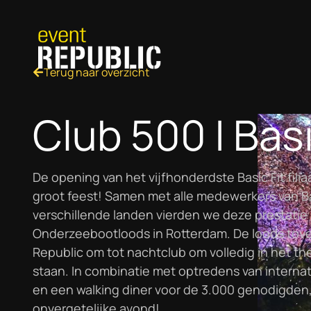
Terug naar overzicht
Club 500 | Basi
De opening van het vijfhonderdste Basic Fit fili
groot feest! Samen met alle medewerkers van Basi
verschillende landen vierden we deze prestatie 
Onderzeebootloods in Rotterdam. De loods tov
Republic om tot nachtclub om volledig in het th
staan. In combinatie met optredens van internat
en een walking diner voor de 3.000 genodigden
onvergetelijke avond!