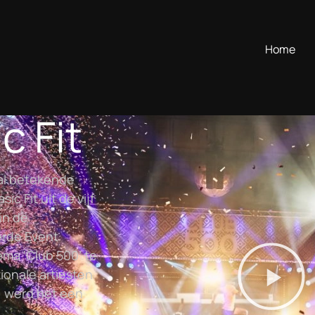
Home
c Fit
aal betekende
c Fit uit de vijf
in de
erde Event
ema ‘Club 500’ te
ionale artiesten
, werd het een