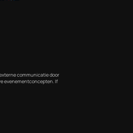
n externe communicatie door
eve evenementconcepten. If